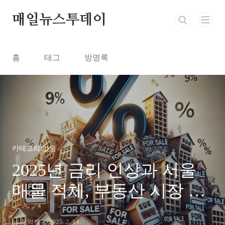
본문 바로가기
매일뉴스투데이
홈
태그
방명록
카테고리 없음
2025년 금리 인상과 서울
매물 적체, 부동산 시장 전
망
by 천억셀
2025. 2. 14.