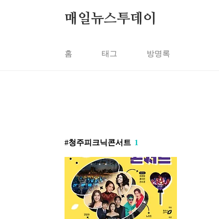
본문 바로가기
매일뉴스투데이
홈
태그
방명록
청주피크닉콘서트
1