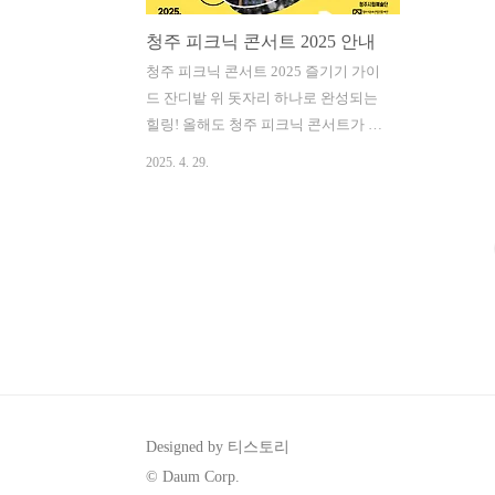
청주 피크닉 콘서트 2025 안내
청주 피크닉 콘서트 2025 즐기기 가이
드 잔디밭 위 돗자리 하나로 완성되는
힐링! 올해도 청주 피크닉 콘서트가 돌
아왔습니다.가족, 친구, 연인과 함께 별
2025. 4. 29.
빛 아래에서 음악과 문화를 즐기는 특
별한 봄날, 지금 바로 준비해볼까요?
지금 콘서트 보러가기👆 청주 피크닉
콘서트 2025 개요기간: 2025년 5월 2
일(금) ~ 5월 4일(일)시간: 매일 오후 7
시 30분부터 시작장소: 청주 문화제조
창 잔디광장입장료: 무료 (예약 없이 선
착순 입장)준비물: 돗자리, 간단한 간
식, 따뜻한 외투우천 시: 청주예술의전
당 대공연장으로 변경올해 피크닉 콘
서트는 더욱 화려한 라인업과 다양한
Designed by 티스토리
프로그램으로 찾아옵니다.봄바람 맞으
© Daum Corp.