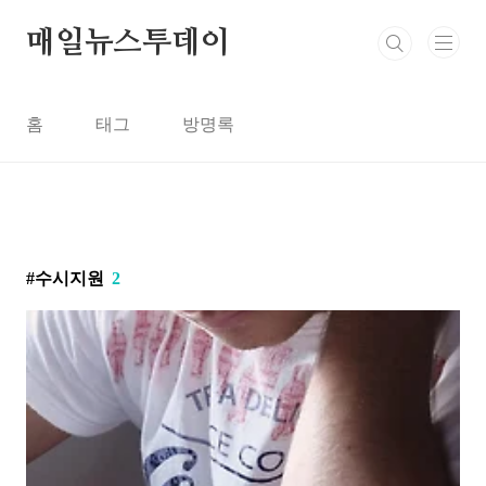
본문 바로가기
매일뉴스투데이
홈
태그
방명록
수시지원
2