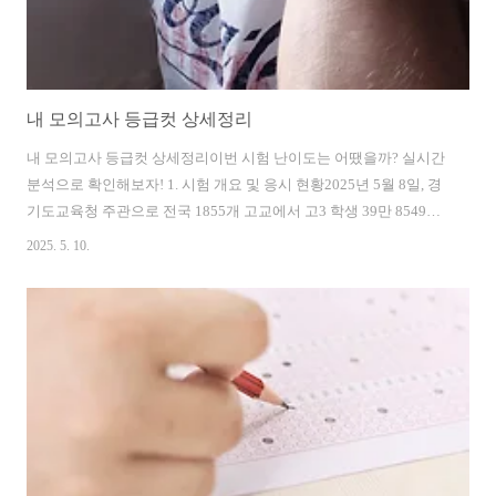
내 모의고사 등급컷 상세정리
내 모의고사 등급컷 상세정리이번 시험 난이도는 어땠을까? 실시간
분석으로 확인해보자! 1. 시험 개요 및 응시 현황2025년 5월 8일, 경
기도교육청 주관으로 전국 1855개 고교에서 고3 학생 39만 8549명
이 응시한 전국연합학력평가가 실시되었습니다. 국어와 수학은 공
2025. 5. 10.
통+선택과목 구조로 출제되었으며, 제2외국어와 한문시험은 미실
시되었습니다. 성적표는 5월 21일부터 온라인 출력 예정입니다.2.
과목별 등급컷 정리과목1등급2등급3등급국어129점123점115점수
학135점127점120점영어90점 이상80점 이상70점 이상3. 시험 난이
도 분석EBSi에 따르면, 이번 5월 모의고사의 난이도에 대한 학생들
의 평가는 다음과 같습니다:약간 어려웠다: 43.3%보통이었다:
31.5%매우 어려웠다: 12.2%약간 ..