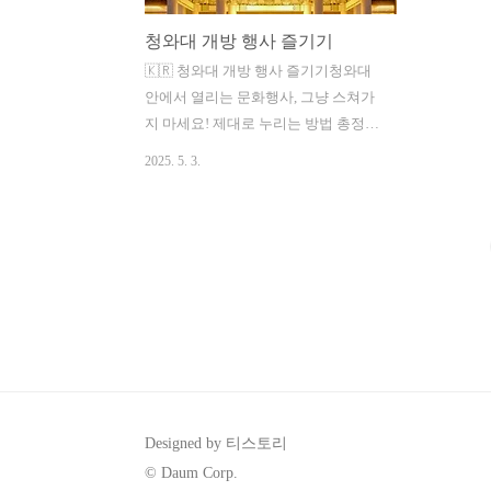
청와대 개방 행사 즐기기
🇰🇷 청와대 개방 행사 즐기기청와대
안에서 열리는 문화행사, 그냥 스쳐가
지 마세요! 제대로 누리는 방법 총정리
🎶📌 목차청와대 개방의 배경과 행사
2025. 5. 3.
개최 이유주요 정기 행사 종류 소개사
전 예약 및 참가 방법행사별 추천 포인
트 및 꿀팁가족·커플·외국인 맞춤 관람
팁행사 참여 후 인증샷 명소 모음향후
개방 행사 일정과 기대 포인트개방 행
사 보러가기👆청와대 예약하러가기👆
청와대 개방의 배경과 행사 개최 이유
예전에는 대통령만의 공간이었던 청와
대, 이제는 국민 모두의 공간이 되었다
는 상징적 변화 속에서 다양한 문화 행
사가 열리고 있어요!... 주요 정기 행사
Designed by 티스토리
종류 소개🌸 봄꽃축제🎨 청와대 미술
© Daum Corp.