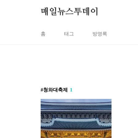
본문 바로가기
매일뉴스투데이
홈
태그
방명록
청와대축제
1