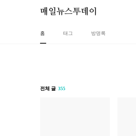
본문 바로가기
매일뉴스투데이
홈
태그
방명록
전체 글
355